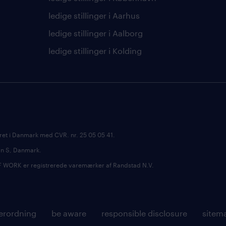
ledige stillinger i Aarhus
ledige stillinger i Aalborg
ledige stillinger i Kolding
ret i Danmark med CVR. nr. 25 05 05 41.
avn S, Danmark.
RK er registrerede varemærker af Randstad N.V.
erordning
be aware
responsible disclosure
sitem