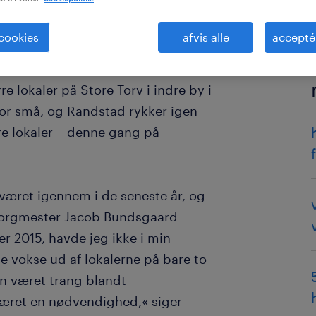
 cookies
afvis alle
accepté
rre lokaler på Store Torv i indre by i
 for små, og Randstad rykker igen
rre lokaler – denne gang på
r været igennem i de seneste år, og
 borgmester Jacob Bundsgaard
er 2015, havde jeg ikke i min
ulle vokse ud af lokalerne på bare to
en været trang blandt
været en nødvendighed,« siger