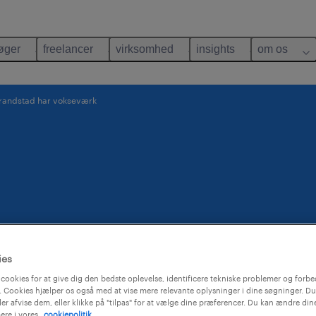
øger
freelancer
virksomhed
insights
om os
randstad har vokseværk
ies
cookies for at give dig den bedste oplevelse, identificere tekniske problemer og forbe
 Cookies hjælper os også med at vise mere relevante oplysninger i dine søgninger. Du
ler afvise dem, eller klikke på "tilpas" for at vælge dine præferencer. Du kan ændre di
ere i vores
cookiepolitik.