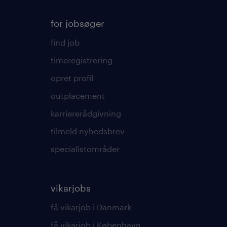
for jobsøger
find job
timeregistrering
opret profil
outplacement
karriererådgivning
tilmeld nyhedsbrev
specialistområder
vikarjobs
få vikarjob i Danmark
få vikarjob i København