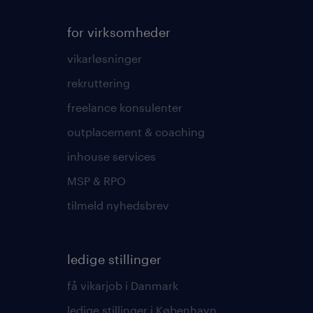
for virksomheder
vikarløsninger
rekruttering
freelance konsulenter
outplacement & coaching
inhouse services
MSP & RPO
tilmeld nyhedsbrev
ledige stillinger
få vikarjob i Danmark
ledige stillinger i København