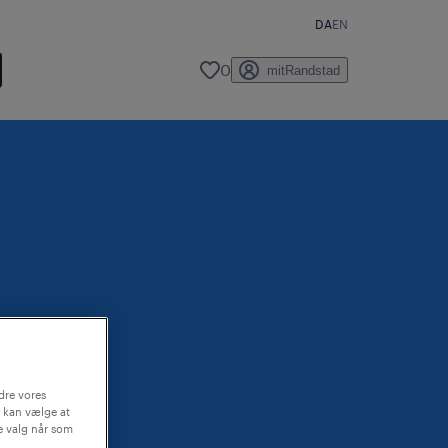
DA
EN
0
mitRandstad
dre vores
 kan vælge at
ne valg når som