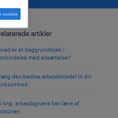
r cookies
relaterede artikler
hvad er et baggrundstjek i
forbindelse med ansættelse?
vælg den bedste arbejdsmodel til din
virksomhed.
5 ting, arbejdsgivere kan lære af
historien.