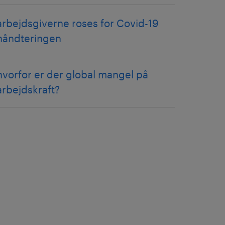
arbejdsgiverne roses for Covid-19
håndteringen
hvorfor er der global mangel på
arbejdskraft?