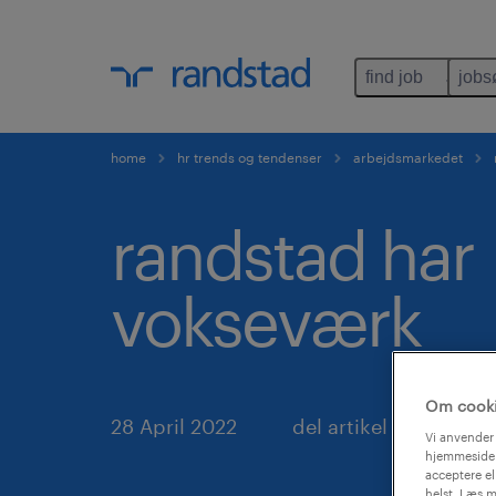
find job
jobs
home
hr trends og tendenser
arbejdsmarkedet
randstad har
vokseværk
Om cook
28 April 2022
del artikel
Vi anvender 
hjemmeside.
acceptere el
helst. Læs m