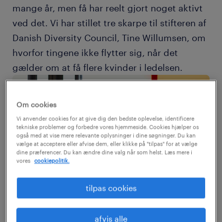
mange år, men få har reelt gjort noget aktivt
ved det. Vi har stillet tre skarpe til stifteren af
Danish Diversity Council, Tine Willumsen, om
hvorfor tingene ikke flytter sig, når det
gælder om at få flere kvinder i ledelsen.
Om cookies
Vi anvender cookies for at give dig den bedste oplevelse, identificere
tekniske problemer og forbedre vores hjemmeside. Cookies hjælper os
også med at vise mere relevante oplysninger i dine søgninger. Du kan
vælge at acceptere eller afvise dem, eller klikke på "tilpas" for at vælge
dine præferencer. Du kan ændre dine valg når som helst. Læs mere i
vores
cookiepolitik.
tilpas cookies
afvis alle