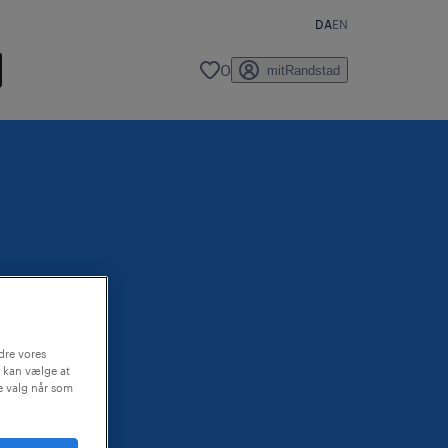
DA
EN
0
mitRandstad
dre vores
 kan vælge at
ne valg når som