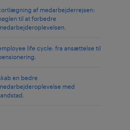
kortlægning af medarbejderrejsen:
nøglen til at forbedre
medarbejderoplevelsen.
employee life cycle: fra ansættelse til
pensionering.
skab en bedre
medarbejderoplevelse med
randstad.