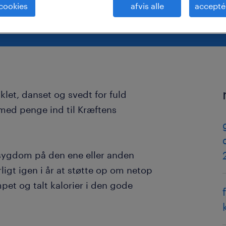
 cookies
afvis alle
accepté
klet, danset og svedt for fuld
med penge ind til Kræftens
 sygdom på den ene eller anden
ligt igen i år at støtte op om netop
et og talt kalorier i den gode