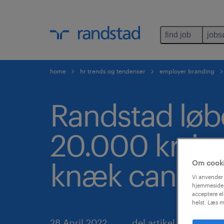
find job
jobs
home
hr trends og tendenser
employer branding
Randstad løb
20.000 kr. ind
knæk cancer
Om cook
Vi anvender 
hjemmeside.
acceptere el
helst. Læs m
28 April 2022
del artikel