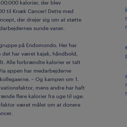
00.000 kalorier, der blev
000 til Knæk Cancer! Dette med
oncept, der drejer sig om at støtte
darbejdernes sunde vaner.
n gruppe på Endomondo. Her har
om det har været kajak, håndbold,
t. Alle forbrændte kalorier er talt
. Via appen har medarbejderne
l kollegaerne. – Og kampen om 1.
ivationsfaktor, mens andre har haft
nde flere kalorier fra uge til uge.
nsfaktor været målet om at donere
ncer.