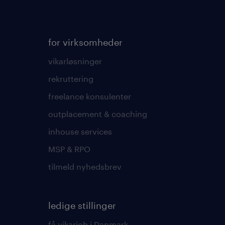
for virksomheder
vikarløsninger
rekruttering
freelance konsulenter
outplacement & coaching
inhouse services
MSP & RPO
tilmeld nyhedsbrev
ledige stillinger
få vikarjob i Danmark