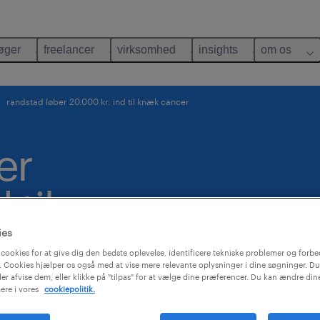
øger
freelancer
virksomhed
insights
om os
randstad løber 20.000 kr. ind til knæk cancer
er
 til
ies
cookies for at give dig den bedste oplevelse, identificere tekniske problemer og forbe
 Cookies hjælper os også med at vise mere relevante oplysninger i dine søgninger. Du
ler afvise dem, eller klikke på "tilpas" for at vælge dine præferencer. Du kan ændre di
ere i vores
cookiepolitik.