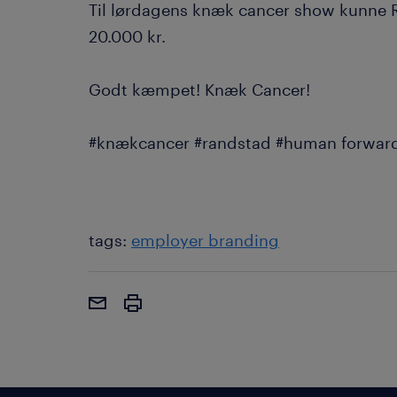
Til lørdagens knæk cancer show kunne R
20.000 kr.
Godt kæmpet! Knæk Cancer!
#knækcancer #randstad #human forwar
tags:
employer branding