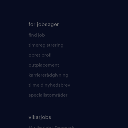
for jobsøger
find job
timeregistrering
opret profil
outplacement
karriererådgivning
tilmeld nyhedsbrev
specialistområder
vikarjobs
få vikarjob i Danmark