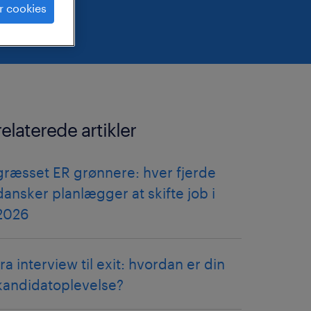
r cookies
relaterede artikler
græsset ER grønnere: hver fjerde
dansker planlægger at skifte job i
2026
fra interview til exit: hvordan er din
kandidatoplevelse?