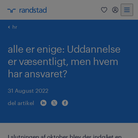
0
mitRandst
hr
alle er enige: Uddannelse
er væsentligt, men hvem
har ansvaret?
31 August 2022
del artikel
I slutningen af oktober blev der indgået en