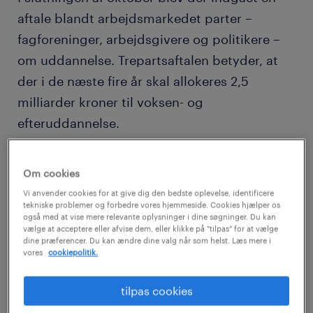
aftale blandt arbejdsmarkedet parter –
fagforeninger, arbejdsgivere og politikere –
om uddannelse. Trepartsaftalen betyder, at
der i de næste fire år skal allokeres 2,5
milliarder kroner til voksen- og
efteruddannelse.
»Den hastige teknologiske udvikling
Om cookies
sætter sine tydelige spor på de
Vi anvender cookies for at give dig den bedste oplevelse, identificere
danske arbejdspladser. De metoder og
tekniske problemer og forbedre vores hjemmeside. Cookies hjælper os
også med at vise mere relevante oplysninger i dine søgninger. Du kan
processer, som vi anvender til at løse
vælge at acceptere eller afvise dem, eller klikke på "tilpas" for at vælge
dine præferencer. Du kan ændre dine valg når som helst. Læs mere i
forskellige opgaver på de danske
vores
cookiepolitik.
arbejdsplader, ændrer sig med lynets hast.
For mange arbejdsopgaver gælder det, at
tilpas cookies
den måde, vi arbejdede på for tre-fem år