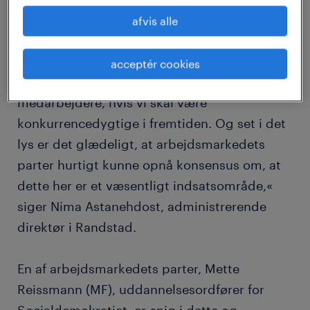
siden, allerede er væsentligt ændret
afvis alle
sammenlignet med i dag. Det går rigtig
stærkt i disse år, og det fordrer naturligvis, at
acceptér cookies
vi hele tiden uddanner virksomhedens
medarbejdere, hvis vi skal være
konkurrencedygtige i fremtiden. Og set i det
lys er det glædeligt, at arbejdsmarkedets
parter hurtigt kunne opnå konsensus om, at
dette her er et væsentligt indsatsområde,«
siger Nima Astanehdost, administrerende
direktør i Randstad.
En af arbejdsmarkedets parter, Mette
Reissmann (MF), uddannelsesordfører for