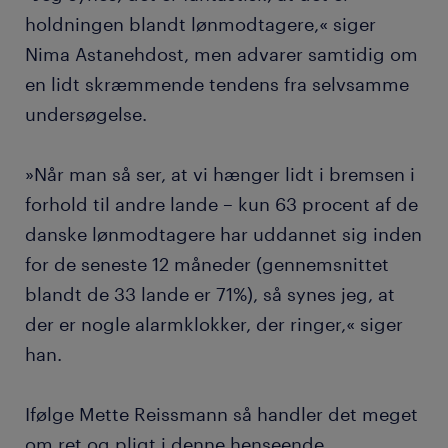
holdningen blandt lønmodtagere,« siger
Nima Astanehdost, men advarer samtidig om
en lidt skræmmende tendens fra selvsamme
undersøgelse.
»Når man så ser, at vi hænger lidt i bremsen i
forhold til andre lande – kun 63 procent af de
danske lønmodtagere har uddannet sig inden
for de seneste 12 måneder (gennemsnittet
blandt de 33 lande er 71%), så synes jeg, at
der er nogle alarmklokker, der ringer,« siger
han.
Ifølge Mette Reissmann så handler det meget
om ret og pligt i denne henseende.