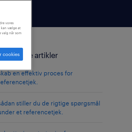
dre vores
 kan vælge at
ne valg når som
relaterede artikler
r cookies
skab en effektiv proces for
referencetjek.
sådan stiller du de rigtige spørgsmål
under et referencetjek.