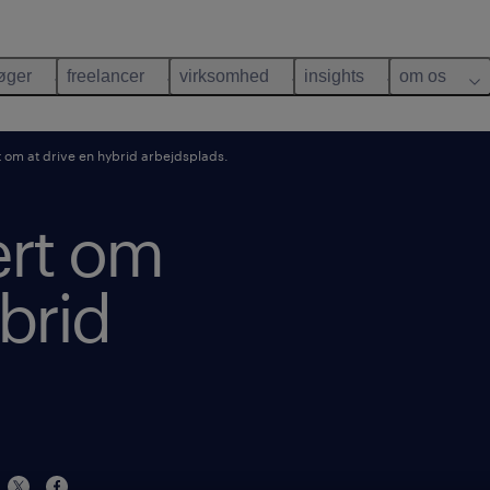
øger
freelancer
virksomhed
insights
om os
t om at drive en hybrid arbejdsplads.
ært om
ybrid