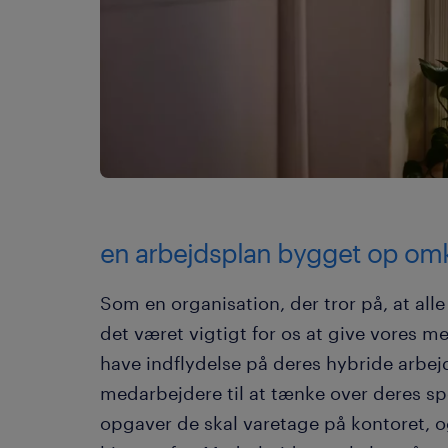
en arbejdsplan bygget op om
Som en organisation, der tror på, at al
det været vigtigt for os at give vores m
have indflydelse på deres hybride arbejd
medarbejdere til at tænke over deres spec
opgaver de skal varetage på kontoret, 