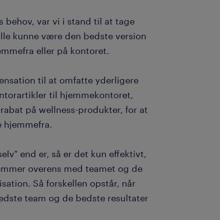
behov, var vi i stand til at tage
r alle kunne være den bedste version
mmefra eller på kontoret.
nsation til at omfatte yderligere
ontorartikler til hjemmekontoret,
 rabat på wellness-produkter, for at
e hjemmefra.
lv" end er, så er det kun effektivt,
temmer overens med teamet og de
isation. Så forskellen opstår, når
edste team og de bedste resultater