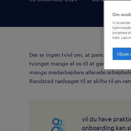
Om cook
Vi anvender 
hjemmeside.
acceptere el
helst. Læs m
tilpas
Der er ingen tvivl om, at pandemiens in
tvunget mange af os til at genoverveje 
mange medarbejdere allerede arbejdede
Randstad nødsaget til at skifte til en 
vil du have prakti
onboarding kan s