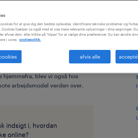
ies
cookies for at give dig den bedste oplevelse, identificere tekniske problemer og forbe
 Cookies hjælper os også med at vise mere relevante oplysninger i dine søgninger. Du
ler afvise dem, eller klikke på "tilpas" for at vælge dine præferencer. Du kan ændre di
ere i vores
cookiepolitik.
 cookies
afvis alle
accepté
dvirkning på arbejdspladsen har
vores arbejdsmodeller. Selv om
 hjemmefra, blev vi også hos
remote arbejdsmodel verden over.
sk indsigt i, hvordan
ke online?