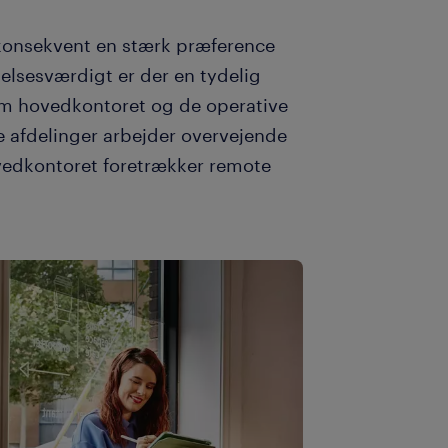
konsekvent en stærk præference
elsesværdigt er der en tydelig
em hovedkontoret og de operative
e afdelinger arbejder overvejende
vedkontoret foretrækker remote