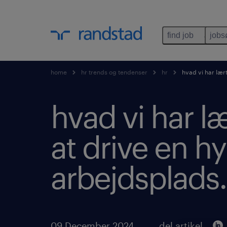
find job
jobs
home
hr trends og tendenser
hr
hvad vi har lær
hvad vi har l
at drive en h
arbejdsplads.
09 December 2024
del artikel