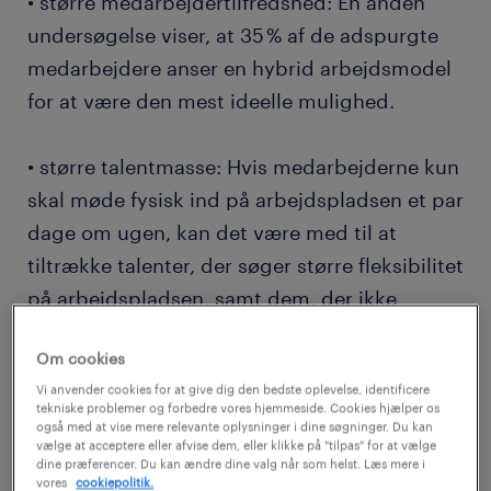
• større medarbejdertilfredshed: En anden
undersøgelse viser, at 35 % af de adspurgte
medarbejdere anser en hybrid arbejdsmodel
for at være den mest ideelle mulighed.
• større talentmasse: Hvis medarbejderne kun
skal møde fysisk ind på arbejdspladsen et par
dage om ugen, kan det være med til at
tiltrække talenter, der søger større fleksibilitet
på arbejdspladsen, samt dem, der ikke
ønsker at pendle dagligt.
Om cookies
Vi anvender cookies for at give dig den bedste oplevelse, identificere
• bedre forberedelse: Selv om pandemiens
tekniske problemer og forbedre vores hjemmeside. Cookies hjælper os
virkninger er aftaget, er fremtiden stadig
også med at vise mere relevante oplysninger i dine søgninger. Du kan
vælge at acceptere eller afvise dem, eller klikke på "tilpas" for at vælge
usikker. Ved at opretholde en hybrid
dine præferencer. Du kan ændre dine valg når som helst. Læs mere i
vores
cookiepolitik.