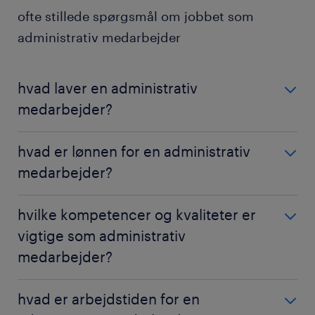
ofte stillede spørgsmål om jobbet som
administrativ medarbejder
hvad laver en administrativ
medarbejder?
Som administrativ medarbejder varetager du en
hvad er lønnen for en administrativ
lang række administrative drifts- og
medarbejder?
udviklingsopgaver.
Hvor meget du tjener som administrativ
hvilke kompetencer og kvaliteter er
Samtidig trives du med ad hoc-opgaver og
medarbejder eller kontorassistent vil afhænge af
besvarelse af diverse henvendelser på telefon og via
vigtige som administrativ
forskellige faktorer, såsom:
e-mail.
medarbejder?
geografi
Du er organiseret og detaljeorienteret og samler
Som administrativ medarbejder skal du være
hvad er arbejdstiden for en
erfaring
trådene på kontoret.
detaljeorienteret, organiseret og have gode