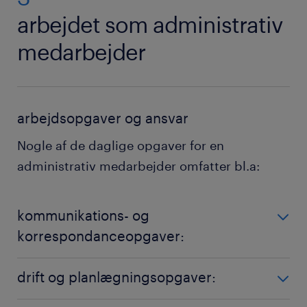
arbejdet som administrativ
medarbejder
arbejdsopgaver og ansvar
Nogle af de daglige opgaver for en
administrativ medarbejder omfatter bl.a:
kommunikations- og
korrespondanceopgaver:
Som administrativ medarbejder svarer du på
drift og planlægningsopgaver:
telefonopkald, besvarer e-mails og videresender
beskeder til forskellige medarbejdere. Dit arbejde