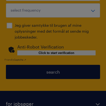
Jeg giver samtykke til brugen af ​​mine
oplysninger med det formål at sende mig
jobbeskeder.
Anti-Robot Verification
Click to start verification
Friendly
Captcha ⇗
search
for jobsøger