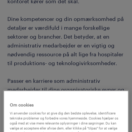
kontoret kører som det skal.
Dine kompetencer og din opmærksomhed på
detaljer er værdifuld i mange forskellige
sektorer og brancher. Det betyder, at en
administrativ medarbejder er en vigtig og
nødvendig ressource på alt lige fra hospitaler
til produktions- og teknologivirksomheder.
Passer en karriere som administrativ
medarbejder til dine organisatoriske evner og
din sans for detaljer? Så læs videre for at
Om cookies
finde ud af, hvilke kompetencer og
Vi anvender cookies for at give dig den bedste oplevelse, identificere
kvalifikationer du skal have for at trives i en
tekniske problemer og forbedre vores hjemmeside. Cookies hjælper os
også med at vise mere relevante oplysninger i dine søgninger. Du kan
stilling som administrativ medarbejder.
vælge at acceptere eller afvise dem, eller klikke på "tilpas" for at vælge