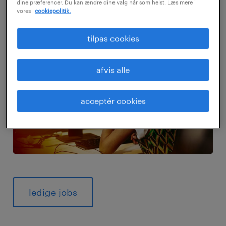
dine præferencer. Du kan ændre dine valg når som helst. Læs mere i
vores
cookiepolitik.
tilpas cookies
afvis alle
acceptér cookies
ledige jobs