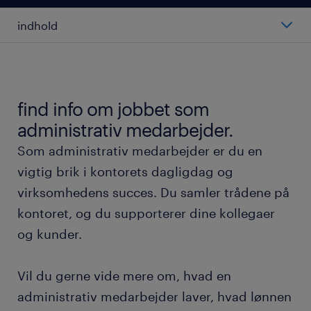
indhold
hvad laver en administrativ medarbejder?
uddannelse og kvalifikationer
find info om jobbet som
administrativ medarbejder.
arbejdet som administrativ medarbejder
Som administrativ medarbejder er du en
vigtig brik i kontorets dagligdag og
hvad tjener en administrativ medarbejder?
virksomhedens succes. Du samler trådene på
kontoret, og du supporterer dine kollegaer
fordele ved at arbejde som administrativ
og kunder.
medarbejder hos randstad
ofte stillede spørgsmål
Vil du gerne vide mere om, hvad en
administrativ medarbejder laver, hvad lønnen