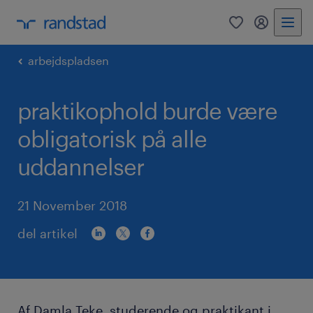
0
mitRandst
arbejdspladsen
praktikophold burde være
obligatorisk på alle
uddannelser
21 November 2018
del artikel
Af Damla Teke, studerende og praktikant i