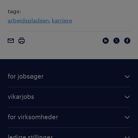
tags:
arbejdspladsen
karriere
for jobsøger
vikarjobs
for virksomheder
ledige stillinger