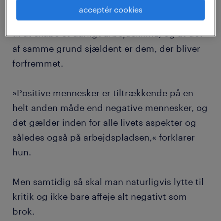
acceptér cookies
Hun forklarer, at den slags mennesker er med
til at skabe et dårligt arbejdsklima, og at det
af samme grund sjældent er dem, der bliver
forfremmet.
»Positive mennesker er tiltrækkende på en
helt anden måde end negative mennesker, og
det gælder inden for alle livets aspekter og
således også på arbejdspladsen,« forklarer
hun.
Men samtidig så skal man naturligvis lytte til
kritik og ikke bare affeje alt negativt som
brok.