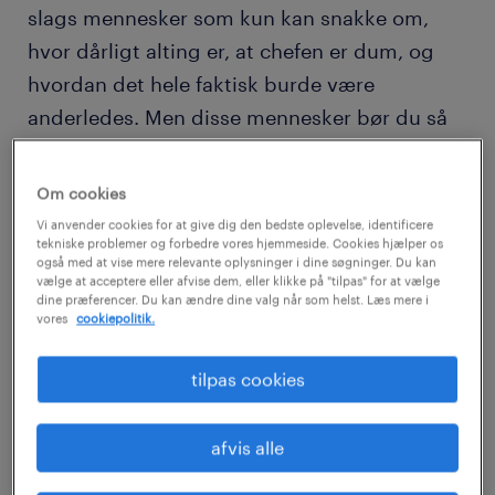
slags mennesker som kun kan snakke om,
hvor dårligt alting er, at chefen er dum, og
hvordan det hele faktisk burde være
anderledes. Men disse mennesker bør du så
vidt muligt undgå – blandt andet fordi de kan
have en negativ afsmitning på din karriere.
Om cookies
Vi anvender cookies for at give dig den bedste oplevelse, identificere
Brok er som en virus
tekniske problemer og forbedre vores hjemmeside. Cookies hjælper os
også med at vise mere relevante oplysninger i dine søgninger. Du kan
vælge at acceptere eller afvise dem, eller klikke på "tilpas" for at vælge
dine præferencer. Du kan ændre dine valg når som helst. Læs mere i
»Der er brokkehoveder alle steder både på
vores
cookiepolitik.
vores arbejdsplads og i fritiden. Og en
negativ energi kan hurtigt blive som en virus
tilpas cookies
og smitte af på dig, og på den måde ruller
lavinen,« siger Joan Berglund,
afvis alle
Regionsdirektør i Randstad.