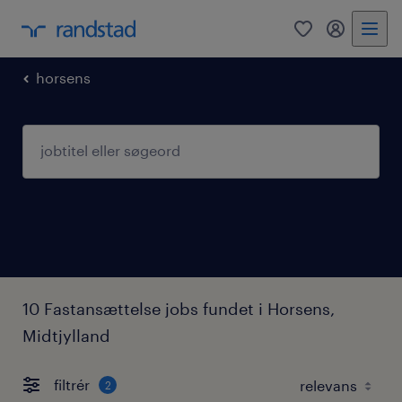
0
mitRandst
horsens
10 Fastansættelse jobs fundet i Horsens,
Midtjylland
filtrér
2