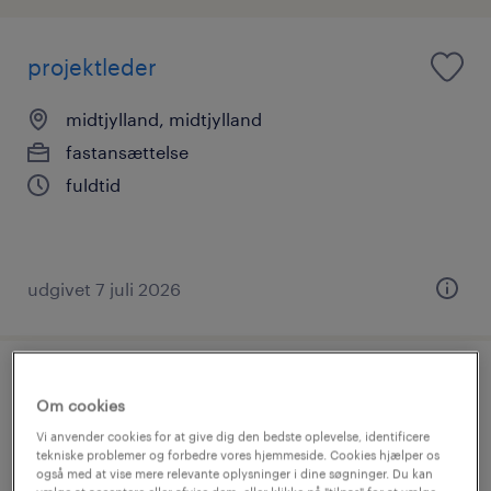
projektleder
midtjylland, midtjylland
fastansættelse
fuldtid
udgivet 7 juli 2026
principal consultant
Om cookies
Vi anvender cookies for at give dig den bedste oplevelse, identificere
midtjylland, midtjylland
tekniske problemer og forbedre vores hjemmeside. Cookies hjælper os
fastansættelse
også med at vise mere relevante oplysninger i dine søgninger. Du kan