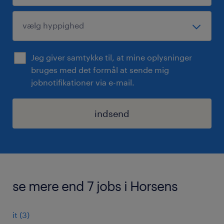
Jeg giver samtykke til, at mine oplysninger
bruges med det formål at sende mig
jobnotifikationer via e-mail.
indsend
se mere end 7 jobs i Horsens
it
(
3
)