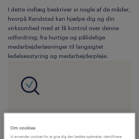
I dette indlæg beskriver vi nogle af de måder,
hvorpå Randstad kan hjælpe dig og din
virksomhed med at få kontrol over denne
udfordring; fra hurtige og pålidelige
medarbejderløsninger til langsigtet
ledelsesstyring og medarbejderpleje.
case study: forbedret fremmøde og
produktivitet.
Om cookies
Vi anvender cookies for at give dig den bedste oplevelse, identificere