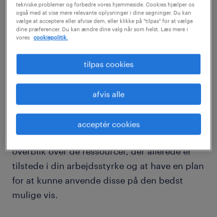
tekniske problemer og forbedre vores hjemmeside. Cookies hjælper os
også med at vise mere relevante oplysninger i dine søgninger. Du kan
download case
vælge at acceptere eller afvise dem, eller klikke på "tilpas" for at vælge
dine præferencer. Du kan ændre dine valg når som helst. Læs mere i
vores
cookiepolitik.
tilpas cookies
HR ledelse og planlægning.
Det er essentielt at have en hurtig
afvis alle
ansættelsesproces, når du har et kortsigtet
behov for at booste din arbejdskapacitet. Det
acceptér cookies
er dog lige så afgørende at have et klart
overblik over de ressourcer, der allerede er
tilstede i din arbejdsstyrke og at have en plan
for at kunne anvende disse på den bedst
mulige vis.