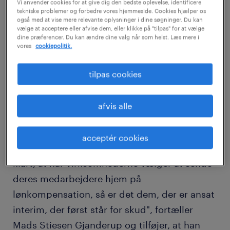
Vi anvender cookies for at give dig den bedste oplevelse, identificere
fra den ene dag til den anden. Kunderne
tekniske problemer og forbedre vores hjemmeside. Cookies hjælper os
også med at vise mere relevante oplysninger i dine søgninger. Du kan
sendte konsulenterne hjem, og Vector måtte
vælge at acceptere eller afvise dem, eller klikke på "tilpas" for at vælge
dine præferencer. Du kan ændre dine valg når som helst. Læs mere i
reducere medarbejderporteføljen til bare fem
vores
cookiepolitik.
medarbejdere.
tilpas cookies
"Vi er er et selvstændigt konsulenthus, der
afvis alle
bliver hyret ind af virksomheder i forbindelse
med projektledelse og ingeniørrådgivning
acceptér cookies
indenfor mekanik og processer. Og det er
klart, at når virksomhederne vælger at sende
deres medarbejdere hjem på
lønkompensation, så er det dem, der er ansat
interim, der først står for skud", fortæller
Mads Stiesen Gjanderup og tilføjer, at han