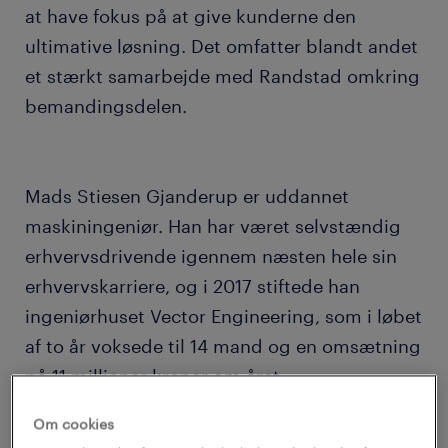
at have fokus på at give kunderne den
ultimative løsning. Det omfatter blandt andet
et stærkt samarbejde med Randstad omkring
bemandingsdelen.
Mads Stiesen Gjanderup er uddannet
maskiningeniør. Han har været selvstændig
erhvervsdrivende igennem næsten hele sin
erhvervskarriere, og i 2017 stiftede han
ingeniørhuset Vector Engineering, som i løbet
af to år voksede til 14 mand og en omsætning
på 11 millioner kroner om året.
Om cookies
Men så landede Covid-19, og alt ændrede sig