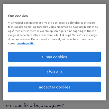
Om cookies
Vi anvender cookies for at give dig den bedste oplevelse, identificere
Forbes
definerer en midlertidigt ansat som
tekniske problemer og forbedre vores hjemmeside. Cookies hjælper os
også med at vise mere relevante oplysninger i dine søgninger. Du kan
"en person, der er ansat af en organisation til
vælge at acceptere eller afvise dem, eller klikke på "tilpas" for at vælge
at udføre specifikke opgaver ... på ikke-
dine præferencer. Du kan ændre dine valg når som helst. Læs mere i
vores
cookiepolitik.
permanent basis."
tilpas cookies
Ifølge
Harvard Human Resources
bliver
midlertidige medarbejdere "brugt til
afvis alle
midlertidigt at supplere den faste
arbejdsstyrke, erstatte en medarbejder på
acceptér cookies
orlov, udfylde en ledig stilling eller tilføre
specialiserede kompetencer til et projekt eller
en specifik arbejdsopgave.”