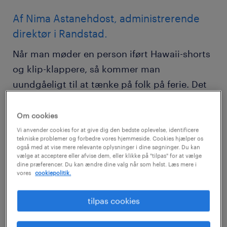
Af Nima Astanehdost, administrerende
direktør i Randstad.
Når man møder en person iført Hawaii-shorts
og klip-klappere, så kommer man
uundgåeligt til at tænke på folk på ferie. Det
giver igen associationer til afslapning, og
man forventer at møde en person, der har
Om cookies
stillet de vigtigste beslutninger på standby
Vi anvender cookies for at give dig den bedste oplevelse, identificere
tekniske problemer og forbedre vores hjemmeside. Cookies hjælper os
og lever efter devisen – ”hvad vi ikke når i
også med at vise mere relevante oplysninger i dine søgninger. Du kan
vælge at acceptere eller afvise dem, eller klikke på "tilpas" for at vælge
dag, det når vi nok i morgen.”
dine præferencer. Du kan ændre dine valg når som helst. Læs mere i
vores
cookiepolitik.
Og det kan være sjovt nok, men spørg dig
tilpas cookies
selv om det er sådan en person, du gerne vil
indlede et professionelt samarbejde med og