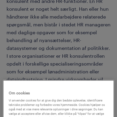
konsulent med andre HR-funktioner. En HR
konsulent er noget helt særligt. Han eller hun
håndterer ikke alle medarbejdere relaterede
spørgsmål, men bistår i stedet HR manageren
med daglige opgaver som for eksempel
behandling af nyansættelser, HR-
datasystemer og dokumentation af politikker.
I store organisationer er HR konsulentrollen
opdelt i forskellige specialiseringsområder
som for eksempel lønadministration eller
dataindtastning. I mindre virksomheder vil
din rolle som HR konsulent imidlertid dække
Om cookies
alle HR-funktioner, herunder rekruttering,
Vi anvender cookies for at give dig den bedste oplevelse, identificere
uddannelse og medarbejderforhold. Af den
tekniske problemer og forbedre vores hjemmeside. Cookies hjælper os
også med at vise mere relevante oplysninger i dine søgninger. Du kan
grund får HR konsulenter i små virksomheder
vælge at acceptere eller afvise dem, eller klikke på "tilpas" for at vælge