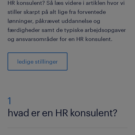
HR konsulent? Så læs videre i artiklen hvor vi
stiller skarpt på alt lige fra forventede
uddannelse og karrieremuligheder
lønninger, påkrævet uddannelse og
fordele ved at finde et job som HR konsulent via
færdigheder samt de typiske arbejdsopgaver
Randstad
og ansvarsområder for en HR konsulent.
ofte stillede spørgsmål
ledige stillinger
1
hvad er en HR konsulent?