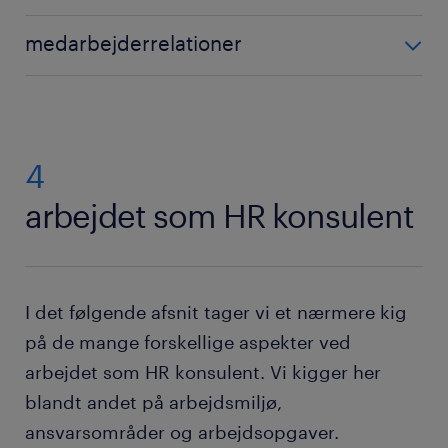
En HR koordinator faciliterer HR programmer.
medarbejderrelationer
Opgaverne består i at sørge for orienteringer,
koordinere træning/oplæring og håndtere
En HR konsulent med ansvar for
problemer i medarbejderstaben. Du holder også et
medarbejderrelationer sørger for et harmonisk og
vågent øje med nye tendenser i branchen og
velfungerende arbejdsmiljø. Det omfatter blandt
hjælper virksomheden med at skabe bedre HR-
andet et godt indblik i adfærden på arbejdspladsen
4
processer.
og at kunne finde måder at løse eventuelle
arbejdet som HR konsulent
medarbejder konflikter, hvis disse skulle opstå.
I det følgende afsnit tager vi et nærmere kig
på de mange forskellige aspekter ved
arbejdet som HR konsulent. Vi kigger her
blandt andet på arbejdsmiljø,
ansvarsområder og arbejdsopgaver.