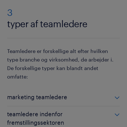
3
typer af teamledere
Teamledere er forskellige alt efter hvilken
type branche og virksomhed, de arbejder i.
De forskellige typer kan blandt andet
omfatte:
marketing teamledere
Som teamleder indenfor marketing koordinerer du
teamledere indenfor
aktiviteterne i dine salgs- og marketingteams for at
fremstillingssektoren
nå de udstukkede mål. Det betyder, at du udvikler