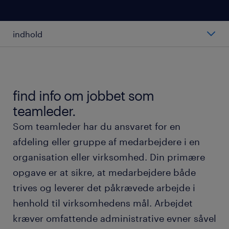
indhold
hvad er en teamleder?
gennemsnitslønnen for en teamleder
find info om jobbet som
teamleder.
typer af teamledere
Som teamleder har du ansvaret for en
afdeling eller gruppe af medarbejdere i en
arbejdet som teamleder
organisation eller virksomhed. Din primære
opgave er at sikre, at medarbejdere både
arbejdsmiljø og arbejdstider
trives og leverer det påkrævede arbejde i
henhold til virksomhedens mål. Arbejdet
uddannelse, kvalifikationer og
karrieremuligheder
kræver omfattende administrative evner såvel