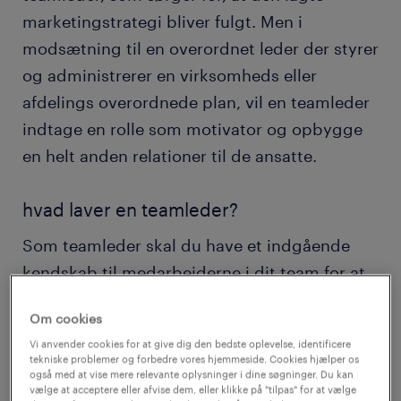
marketingstrategi bliver fulgt. Men i
modsætning til en overordnet leder der styrer
og administrerer en virksomheds eller
afdelings overordnede plan, vil en teamleder
indtage en rolle som motivator og opbygge
en helt anden relationer til de ansatte.
hvad laver en teamleder?
Som teamleder skal du have et indgående
kendskab til medarbejderne i dit team for at
kende deres styrker og svagheder. Du bør
Om cookies
også have vide hvad der inspirerer dem og
Vi anvender cookies for at give dig den bedste oplevelse, identificere
hvilke faglige interesser de har, før du
tekniske problemer og forbedre vores hjemmeside. Cookies hjælper os
også med at vise mere relevante oplysninger i dine søgninger. Du kan
uddelegerer opgaver og ansvar. På den måde
vælge at acceptere eller afvise dem, eller klikke på "tilpas" for at vælge