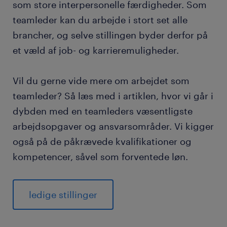
som store interpersonelle færdigheder. Som
fordele ved at finde et job som teamleder via
teamleder kan du arbejde i stort set alle
Randstad
brancher, og selve stillingen byder derfor på
et væld af job- og karrieremuligheder.
ofte stillede spørgsmål
Vil du gerne vide mere om arbejdet som
teamleder? Så læs med i artiklen, hvor vi går i
dybden med en teamleders væsentligste
arbejdsopgaver og ansvarsområder. Vi kigger
også på de påkrævede kvalifikationer og
kompetencer, såvel som forventede løn.
ledige stillinger