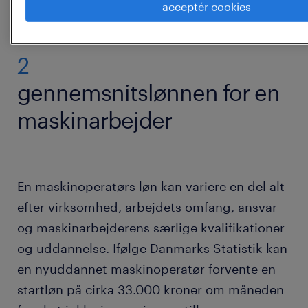
acceptér cookies
2
gennemsnitslønnen for en
maskinarbejder
En maskinoperatørs løn kan variere en del alt
efter virksomhed, arbejdets omfang, ansvar
og maskinarbejderens særlige kvalifikationer
og uddannelse. Ifølge Danmarks Statistik kan
en nyuddannet maskinoperatør forvente en
startløn på cirka 33.000 kroner om måneden