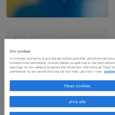
find dit næste job via os
Om cookies
Hos Randstad har vi mange kunder,
Vi anvender cookies for at give dig den bedste oplevelse, identificere teknisk
som har brug for dygtige
forbedre vores hjemmeside. Cookies hjælper os også med at vise mere relevant
søgninger. Du kan vælge at acceptere eller afvise dem, eller klikke på "tilpas" f
maskinoperatører. Registrér dig i vores
præferencer. Du kan ændre dine valg når som helst. Læs mere i vores
cookiepo
database og øg dine jobmuligheder.
tilpas cookies
opret profil
afvis alle