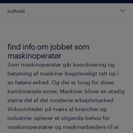
indhold
hvad er en maskinoperatør?
gennemsnitslønnen for en maskinarbejder
find info om jobbet som
maskinoperatør
typer af maskinarbejdere
Som maskinoperatør går koordinering og
betjening af maskiner bogstaveligt talt op i
arbejdet som maskinarbejder
en højere enhed. Og der er brug for disse
kombinerede evner. Maskiner bliver en stadig
arbejdsmiljø og arbejdstider
større del af det moderne arbejdsmarked.
Virksomheder på tværs af brancher og
kompetencer, uddannelse og karrieremuligheder
industrier oplever et stigende behov for
fordele ved at finde et job som maskinarbejder
maskinoperatører og maskinarbejdere til at