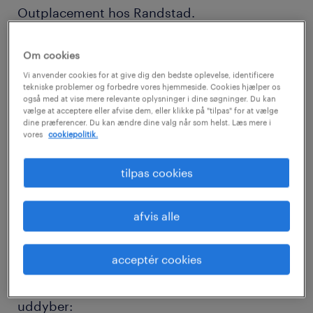
Outplacement hos Randstad.
Selv om det for langt de fleste af os kan være
Om cookies
svært at holde hovedet koldt i sådan en
Vi anvender cookies for at give dig den bedste oplevelse, identificere
tekniske problemer og forbedre vores hjemmeside. Cookies hjælper os
situation, gælder det om så vidt muligt i nuet
også med at vise mere relevante oplysninger i dine søgninger. Du kan
vælge at acceptere eller afvise dem, eller klikke på "tilpas" for at vælge
at bevare fatningen, for på sigt kan det
dine præferencer. Du kan ændre dine valg når som helst. Læs mere i
vores
cookiepolitik.
måske vise sig at den forbandede og
uretfærdige opsigelse bliver en stor gevinst.
tilpas cookies
»Det lyder nok mærkeligt, men for rigtig
afvis alle
mange kan en opsigelse faktisk vise sig at
være ganske udbytterig, når bølgerne har
acceptér cookies
lagt sig, og det hele er kommet lidt på
afstand,« forklarer Malene Gude, og hun
uddyber: