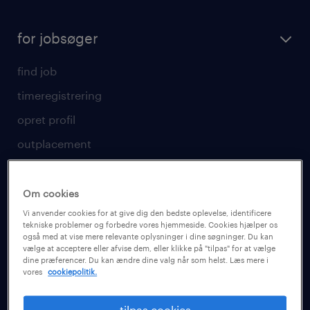
for jobsøger
find job
timeregistrering
opret profil
outplacement
karriererådgivning
tilmeld nyhedsbrev
Om cookies
Vi anvender cookies for at give dig den bedste oplevelse, identificere
specialistområder
tekniske problemer og forbedre vores hjemmeside. Cookies hjælper os
også med at vise mere relevante oplysninger i dine søgninger. Du kan
vikarjobs
vælge at acceptere eller afvise dem, eller klikke på "tilpas" for at vælge
dine præferencer. Du kan ændre dine valg når som helst. Læs mere i
vores
cookiepolitik.
få vikarjob i Danmark
få vikarjob i København