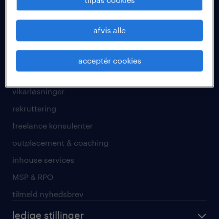
tilpas cookies
få vikarjob i Aarhus
få vikarjob i Aalborg
afvis alle
få vikarjob i Kolding
acceptér cookies
for virksomheder
vikarløsninger
rekruttering
freelance konsulenter
outplacement & coaching
inhouse services
MSP & RPO
tilmeld nyhedsbrev
ledige stillinger