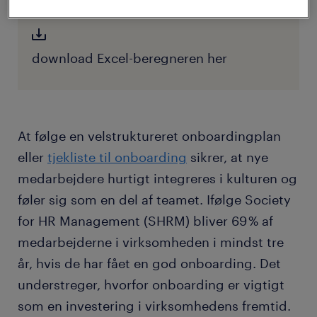
koster
download Excel-beregneren her
At følge en velstruktureret onboardingplan
eller
tjekliste til onboarding
sikrer, at nye
medarbejdere hurtigt integreres i kulturen og
føler sig som en del af teamet. Ifølge Society
for HR Management (SHRM) bliver 69 % af
medarbejderne i virksomheden i mindst tre
år, hvis de har fået en god onboarding. Det
understreger, hvorfor onboarding er vigtigt
som en investering i virksomhedens fremtid.