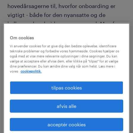
hovedårsagerne til, hvorfor onboarding er
vigtigt - både for den nyansatte og de
kolleger, de arbejder sammen med. Men fra
et HR-perspektiv er en af de mest
Om cookies
overbevisende grunde til at investere i god
Vi anvender cookies for at give dig den bedste oplevelse, identificere
onboarding
øget fastholdelse af
tekniske problemer og forbedre vores hjemmeside. Cookies hjælper os
også med at vise mere relevante oplysninger i dine søgninger. Du kan
medarbejdere
.
vælge at acceptere eller afvise dem, eller klikke på "tilpas" for at vælge
dine præferencer. Du kan ændre dine valg når som helst. Læs mere i
vores
cookiepolitik.
tilpas cookies
afvis alle
download vores beregner for at finde
ud af, hvad mangelfuld onboarding
acceptér cookies