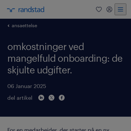
0
mitRandst
ansaettelse
omkostninger ved
mangelfuld onboarding: de
skjulte udgifter.
06 Januar 2025
del artikel
For en medarbejder, der starter på en ny