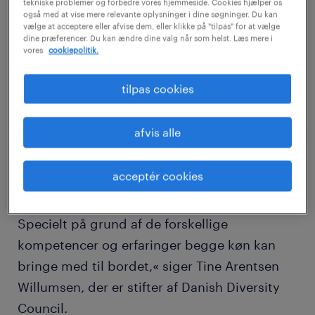
tekniske problemer og forbedre vores hjemmeside. Cookies hjælper os
kvinderne”, så de blev mere som mænd og
også med at vise mere relevante oplysninger i dine søgninger. Du kan
vælge at acceptere eller afvise dem, eller klikke på "tilpas" for at vælge
dermed lettere kunne inkluderes i de
dine præferencer. Du kan ændre dine valg når som helst. Læs mere i
vores
cookiepolitik.
allerøverste ledelseslag. De seneste år er den
økonomiske fordel ved mangfoldighed og
tilpas cookies
mere kønsdiversitet på ledelsesgangene
blevet dokumenteret på mange måder af
afvis alle
blandt andre McKinsey, IMF og Bloomberg.
Og det er nu blevet essentielt for alle
acceptér cookies
virksomheder med respekt for sig selv at gå
meget mere målrettet efter hele talentpoolen.
Specielt på grund af de forskellige
kompetencer og erfaringer begge køn kan
bringe med til bordet,« siger Tine Arentsen
Willumsen, der er stifter af Danish Diversity
Council.