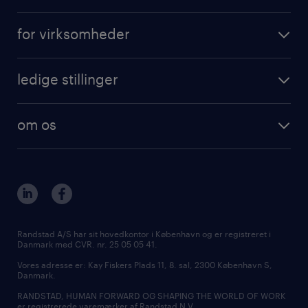
for virksomheder
ledige stillinger
om os
Randstad A/S har sit hovedkontor i København og er registreret i
Danmark med CVR. nr. 25 05 05 41.
Vores adresse er: Kay Fiskers Plads 11, 8. sal, 2300 København S,
Danmark.
RANDSTAD, HUMAN FORWARD OG SHAPING THE WORLD OF WORK
er registrerede varemærker af Randstad N.V.