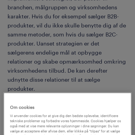
branchen, målgruppen og virksomhedens
karakter. Hvis du for eksempel sælger B2B-
produkter, vil du ikke skulle benytte dig af de
samme metoder, som hvis du sælger B2C-
produkter. Uanset strategien er det
sælgerens endelige mål at opbygge
relationer og skabe opmærksomhed omkring
virksomhedens tilbud. De kan derefter
udnytte disse relationer til at sælge
produkter.
hvad laver en sælger?
Om cookies
Vi anvender cookies for at give dig den bedste oplevelse, identificere
Der findes sælgere i stort set alle tænkelige
tekniske problemer og forbedre vores hjemmeside. Cookies hjælper os
også med at vise mere relevante oplysninger i dine søgninger. Du kan
brancher, og variationen af produkter der
vælge at acceptere eller afvise dem, eller klikke på "tilpas" for at vælge