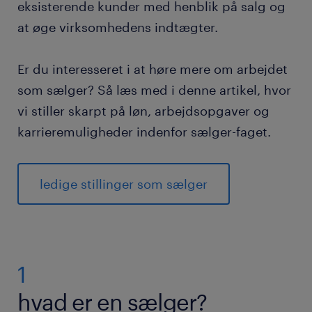
fordele ved at finde et job som sælger via
eksisterende kunder med henblik på salg og
Randstad
at øge virksomhedens indtægter.
ofte stillede spørgsmål
Er du interesseret i at høre mere om arbejdet
som sælger? Så læs med i denne artikel, hvor
vi stiller skarpt på løn, arbejdsopgaver og
karrieremuligheder indenfor sælger-faget.
ledige stillinger som sælger
1
hvad er en sælger?