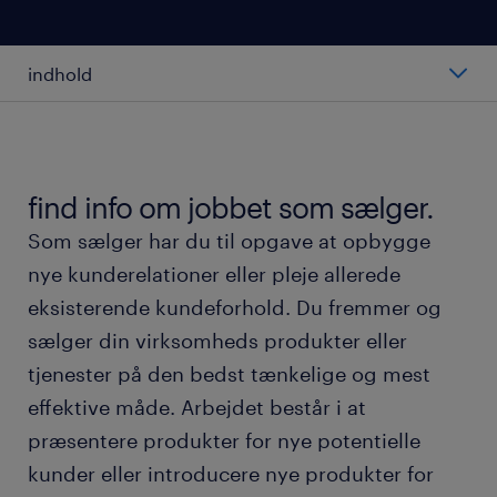
indhold
hvad er en sælger?
gennemsnitslønnen for en sælger
find info om jobbet som sælger.
Som sælger har du til opgave at opbygge
typer af sælgere
nye kunderelationer eller pleje allerede
eksisterende kundeforhold. Du fremmer og
arbejdet som sælger
sælger din virksomheds produkter eller
tjenester på den bedst tænkelige og mest
arbejdsmiljø og arbejdstider
effektive måde. Arbejdet består i at
præsentere produkter for nye potentielle
uddannelse og karrieremuligheder
kunder eller introducere nye produkter for