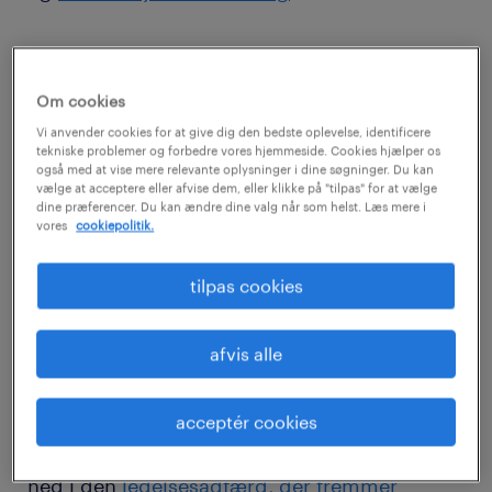
Vores
seneste REBR-undersøgelse
viser
desuden, at dårlig ledelse er en af de
Om cookies
primære årsager til, at medarbejdere skifter
Vi anvender cookies for at give dig den bedste oplevelse, identificere
tekniske problemer og forbedre vores hjemmeside. Cookies hjælper os
job i Danmark.
også med at vise mere relevante oplysninger i dine søgninger. Du kan
vælge at acceptere eller afvise dem, eller klikke på "tilpas" for at vælge
dine præferencer. Du kan ændre dine valg når som helst. Læs mere i
Disse resultater understreger en vigtig
vores
cookiepolitik.
pointe: Ledelse handler ikke kun om at føre
tilpas cookies
tilsyn med opgaver - det har en
målbar
indvirkning på moral, engagement og
fastholdelse
. Den rette tilgang kan skabe
afvis alle
et
motiveret, velfungerende team
, mens den
forkerte kan føre til demotivation og
stor
acceptér cookies
udskiftning
. I de kommende afsnit dykker vi
ned i den
ledelsesadfærd, der fremmer