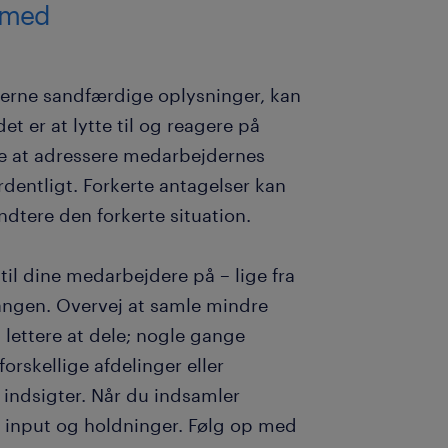
s med
derne sandfærdige oplysninger, kan
et er at lytte til og reagere på
e at adressere medarbejdernes
dentligt. Forkerte antagelser kan
åndtere den forkerte situation.
til dine medarbejdere på – lige fra
gangen. Overvej at samle mindre
 lettere at dele; nogle gange
orskellige afdelinger eller
f indsigter. Når du indsamler
e input og holdninger. Følg op med