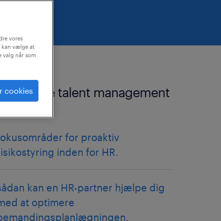
dre vores
 kan vælge at
ne valg når som
relaterede talent management
r cookies
artikler
fokusområder for proaktiv
risikostyring inden for HR.
sådan kan en HR-partner hjælpe dig
med at optimere
bemandingsplanlægningen.