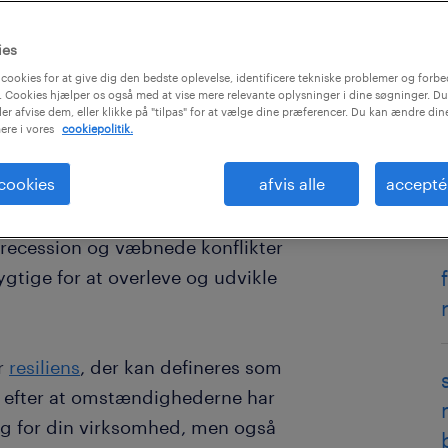
ies
cookies for at give dig den bedste oplevelse, identificere tekniske problemer og forbe
 Cookies hjælper os også med at vise mere relevante oplysninger i dine søgninger. Du
ler afvise dem, eller klikke på "tilpas" for at vælge dine præferencer. Du kan ændre di
ere i vores
cookiepolitik.
 cookies
afvis alle
accepté
er forandring", og dette citat, der
ig yderst relevant i dag. Med
l recession og væbnede konflikter
gtige for at overleve og udvikle
r
resiliens
, der kan defineres som
g, efter at omstændighederne har
ig for din virksomhed, men også