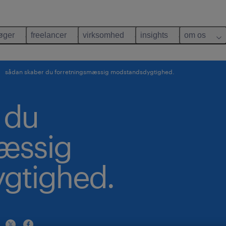
øger
freelancer
virksomhed
insights
om os
sådan skaber du forretningsmæssig modstandsdygtighed.
 du
æssig
gtighed.