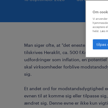
Om cook
Vi anvender 
hjemmeside.
acceptere el
helst. Læs m
tilpas
Man siger ofte, at "det eneste konstante 
tilskrives Heraklit, ca. 500 f.Kr., er stad
udfordringer som inflation, en potentie
skal virksomheder forblive modstandsdy
sig.
Et andet ord for modstandsdygtighed e
evnen til at komme sig eller tilpasse si
ændret sig. Denne evne er ikke kun vigt