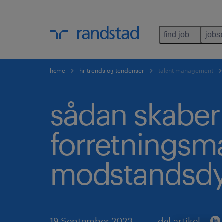
find job
jobs
home
hr trends og tendenser
talent management
sådan skaber
forretningsm
modstandsdy
19 September 2023
del artikel