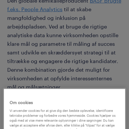
Den globale kemikalieproducent
BASF brugte
f.eks. People Analytics
til at skabe
mangfoldighed og inklusion på
arbejdspladsen. Ved at bruge de rigtige
analytiske data kunne virksomheden opstille
klare mål og parametre til måling af succes
samt udvikle en skræddersyet strategi til at
tiltrække og engagere de rigtige kandidater.
Denne kombination gjorde det muligt for
virksomheden at opfylde interessenternes
mål og målsætninger.
Om cookies
Et andet eksempel på, hvordan People
Vi anvender cookies for at give dig den bedste oplevelse, identificere
Analytics kan hjælpe organisationer med at
tekniske problemer og forbedre vores hjemmeside. Cookies hjælper os
træffe datadrevne beslutninger, kan ses i
også med at vise mere relevante oplysninger i dine søgninger. Du kan
vælge at acceptere eller afvise dem, eller klikke på "tilpas" for at vælge